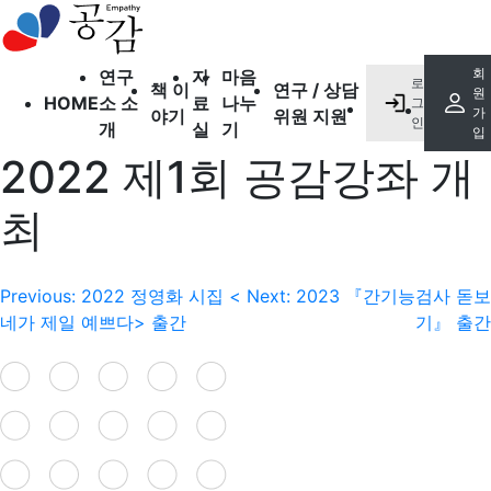
오시는 길
출간도서
회
연구
자
마음
로
북 클럽
책 이
연구 / 상담
원
HOME
소 소
료
나누
그
소개하고 싶은 책
가
야기
위원 지원
인
개
실
기
입
2022 제1회 공감강좌 개
공감
의학 정보
최
자유 게시판
상담 게시판
글
Previous:
2022 정영화 시집 <
Next:
2023 『간기능검사 돋보
연구 게시판
네가 제일 예쁘다> 출간
기』 출간
후원 게시판
내
비
게
이