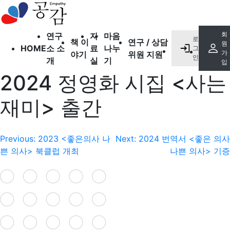
오시는 길
출간도서
회
연구
자
마음
로
북 클럽
책 이
연구 / 상담
원
HOME
소 소
료
나누
그
소개하고 싶은 책
가
야기
위원 지원
인
개
실
기
입
2024 정영화 시집 <사는
공감
의학 정보
재미> 출간
자유 게시판
상담 게시판
글
Previous:
2023 <좋은의사 나
Next:
2024 번역서 <좋은 의사
연구 게시판
쁜 의사> 북클럽 개최
나쁜 의사> 기증
후원 게시판
내
비
게
이