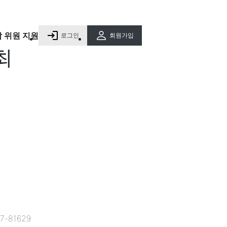
담 위원 지원
로그인
회원가입
최
-81629