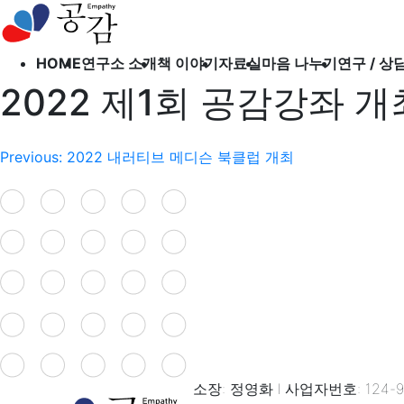
오시는 길
출간도서
HOME
연구소 소개
책 이야기
자료실
마음 나누기
연구 / 상
북 클럽
2022 제1회 공감강좌 개
소개하고 싶은 책
공감
글
Previous:
2022 내러티브 메디슨 북클럽 개최
의학 정보
내
자유 게시판
비
상담 게시판
연구 게시판
게
후원 게시판
이
션
소장: 정영화 l 사업자번호: 124-97