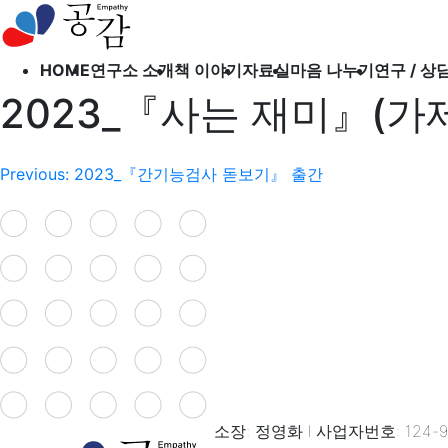
오시는 길
출간도서
HOME
연구소 소개
책 이야기
자료실
마음 나누기
연구 / 상
북 클럽
2023_『사는 재미』(가
소개하고 싶은 책
공감
글
Previous:
2023_『간기능검사 돋보기』 출간
의학 정보
내
자유 게시판
비
상담 게시판
연구 게시판
게
후원 게시판
이
션
소장: 정영화 l 사업자번호: 124-97