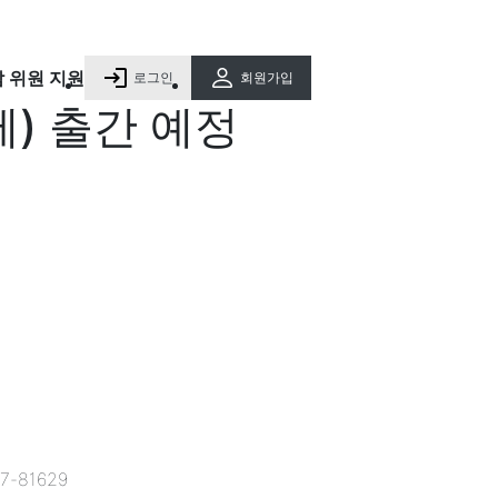
담 위원 지원
로그인
회원가입
제) 출간 예정
-81629