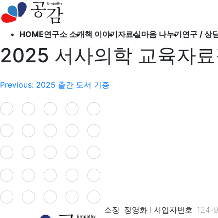
오시는 길
출간도서
HOME
연구소 소개
책 이야기
자료실
마음 나누기
연구 / 상
북 클럽
2025 서사의학 교육자료
소개하고 싶은 책
공감
글
Previous:
2025 출간 도서 기증
의학 정보
내
자유 게시판
비
상담 게시판
연구 게시판
게
후원 게시판
이
션
소장: 정영화 l 사업자번호: 124-97